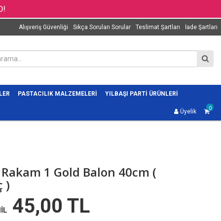
O!
Alışveriş Güvenliği
Sıkça Sorulan Sorular
Teslimat Şartları
İade Şartları
LER
PASTACILIK MALZEMELERI
YILBAŞI PARTI ÜRÜNLERI
0
Üyelik
 Rakam 1 Gold Balon 40cm (
 )
45,00 TL
İL