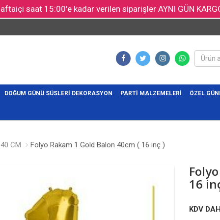
aftaiçi saat 15:00'e kadar verilen siparişler AYNI GÜN KARG
DOĞUM GÜNÜ SÜSLERI DEKORASYON
PARTI MALZEMELERI
ÖZEL GÜN
40 CM
Folyo Rakam 1 Gold Balon 40cm ( 16 inç )
Folyo
16 inç
KDV DAH