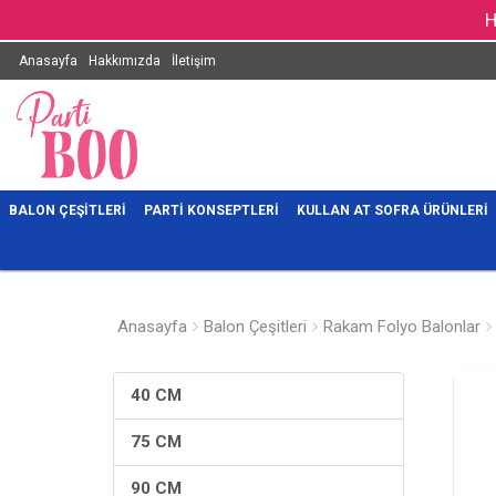
H
Anasayfa
Hakkımızda
İletişim
BALON ÇEŞITLERI
PARTI KONSEPTLERI
KULLAN AT SOFRA ÜRÜNLERI
Anasayfa
Balon Çeşitleri
Rakam Folyo Balonlar
40 CM
75 CM
90 CM