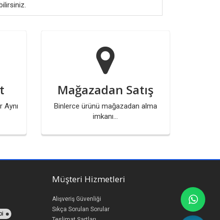
lirsiniz.
t
Mağazadan Satış
r Aynı
Binlerce ürünü mağazadan alma
imkanı...
Müşteri Hizmetleri
Alışveriş Güvenliği
Sıkça Sorulan Sorular
bi
Teslimat Şartları