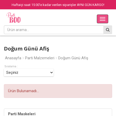
Haftaiçi saat 15:00'e kadar verilen siparişler AYNI GÜN KARGO!
Main
Menu
Doğum Günü Afiş
Anasayfa
Parti Malzemeleri
Doğum Günü Afiş
Sıralama :
Ürün Bulunamadı...
Parti Maskeleri